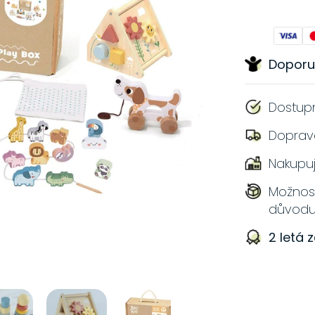
Doporu
Dostup
Doprav
Nakupu
Možnost
důvod
2 letá 