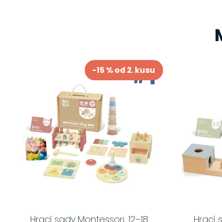
-15 % od 2. kusu
Hrací sady Montessori, 12–18
Hrací 