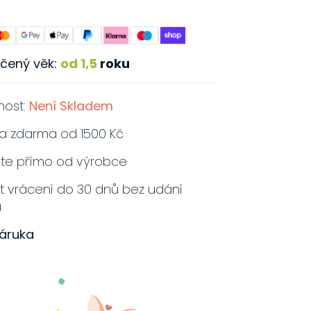
Další platební možnosti
čený věk:
od 1,5
roku
nost:
Není Skladem
a zdarma od 1500 Kč
jte přímo od výrobce
 vrácení do 30 dnů bez udání
u
záruka