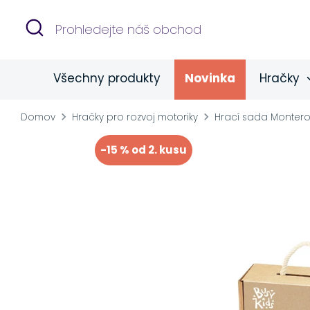
Přeskočit
Vyhledávání
Prohledejte
na
náš
obsah
obchod
Všechny produkty
Novinka
Hračky
Domov
Hračky pro rozvoj motoriky
Hrací sada Monteros
-15 % od 2. kusu