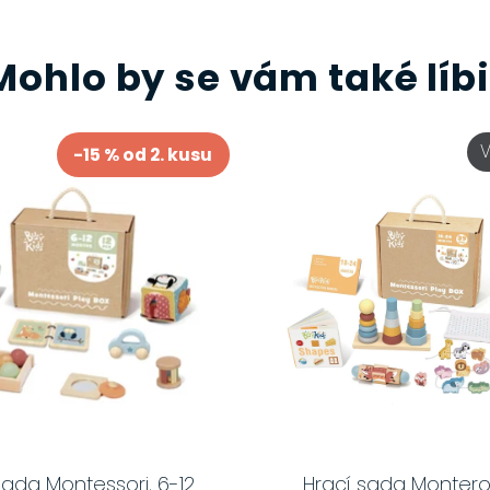
Mohlo by se vám také líbi
-15 % od 2. kusu
sada Montessori, 6-12
Hrací sada Monteros