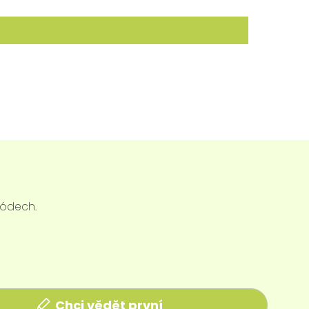
kódech.
Chci vědět první