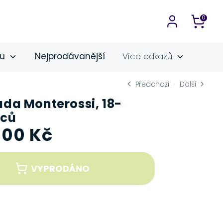
0
ku
Nejprodávanější
Více odkazů
Předchozí
Další
ada Monterossi, 18-
íců
,00 Kč
VYPRODÁNO