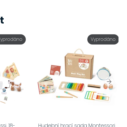
t
Vyprodáno
Vyprodáno
si, 18-
Hudební hrací sada Montessori