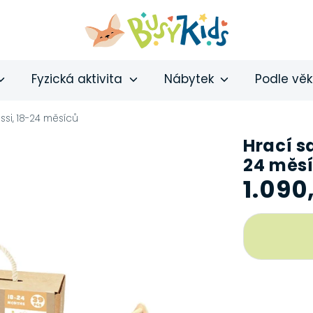
Fyzická aktivita
Nábytek
Podle vě
si, 18-24 měsíců
Hrací s
24 měs
1.090