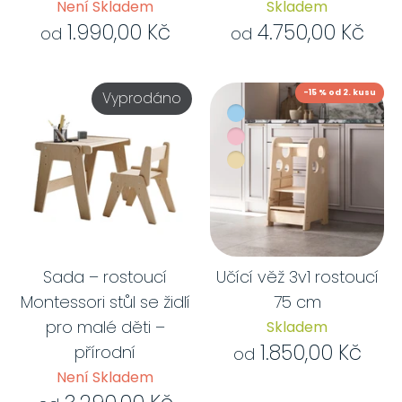
Není Skladem
Skladem
1.990,00 Kč
4.750,00 Kč
od
od
-15 % od 2. kusu
Vyprodáno
Sada – rostoucí
Učící věž 3v1 rostoucí
Montessori stůl se židlí
75 cm
pro malé děti –
Skladem
1.850,00 Kč
přírodní
od
Není Skladem