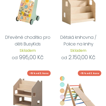
Dřevěné chodítko pro
Dětská knihovna /
děti BusyKids
Police na knihy
Skladem
Skladem
995,00 Kč
2.150,00 Kč
od
od
-15 % od 2. kusu
-15 % od 2. kusu