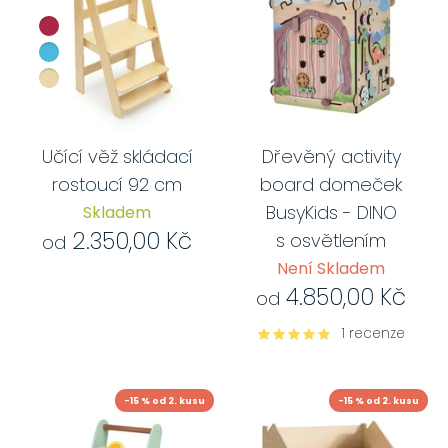
Učící věž skládací
Dřevěný activity
rostoucí 92 cm
board domeček
BusyKids - DINO
Skladem
2.350,00 Kč
s osvětlením
od
Není Skladem
4.850,00 Kč
od
1 recenze
-15 % od 2. kusu
-15 % od 2. kusu