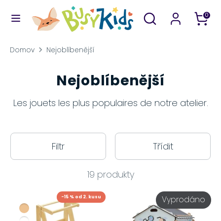
Přeskočit
Prohledejte
Vyhledávání
0
na
náš
obsah
obchod
Vyhledávání
Prohledejte
Domov
Nejoblíbenější
náš
obchod
Nejoblíbenější
Les jouets les plus populaires de notre atelier.
Filtr
Třídit
19 produkty
-15 % od 2. kusu
Vyprodáno