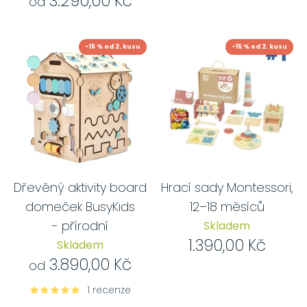
3.290,00 Kč
od
-15 % od 2. kusu
-15 % od 2. kusu
Dřevěný aktivity board
Hrací sady Montessori,
domeček BusyKids
12–18 měsíců
- přírodní
Skladem
1.390,00 Kč
Skladem
3.890,00 Kč
od
1 recenze