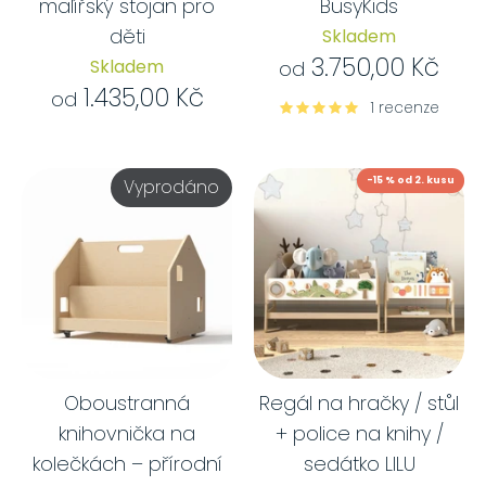
malířský stojan pro
BusyKids
děti
Skladem
3.750,00 Kč
Skladem
od
1.435,00 Kč
od
1 recenze
-15 % od 2. kusu
Vyprodáno
Oboustranná
Regál na hračky / stůl
knihovnička na
+ police na knihy /
kolečkách – přírodní
sedátko LILU