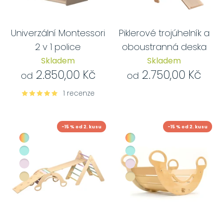
Univerzální Montessori
Piklerové trojúhelník a
2 v 1 police
oboustranná deska
Skladem
Skladem
2.850,00 Kč
2.750,00 Kč
od
od
1 recenze
-15 % od 2. kusu
-15 % od 2. kusu