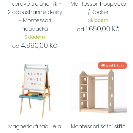
Piklerové trojúhelník +
Montessori houpačka
2 oboustranné desky
/ Rocker
+ Montessori
Skladem
1.650,00 Kč
houpačka
od
Skladem
4.990,00 Kč
od
-15 % od 2. kusu
Magnetická tabule a
Montessori šatní skříň