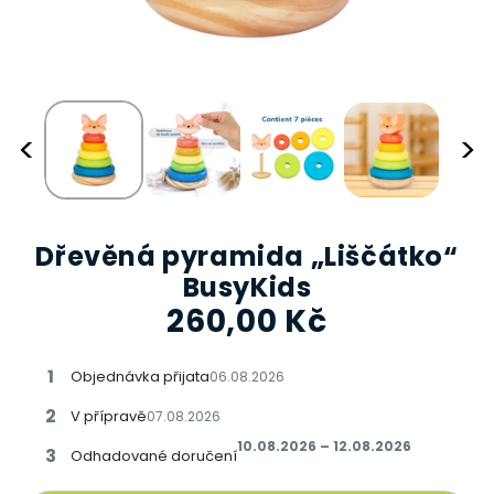
<
>
Dřevěná pyramida „Liščátko“
BusyKids
260,00 Kč
1
Objednávka přijata
06.08.2026
2
V přípravě
07.08.2026
10.08.2026 – 12.08.2026
3
Odhadované doručení