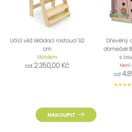
Učící věž skládací rostoucí 92
Dřevěný a
cm
domeček Bu
s os
Skladem
2.350,00 Kč
Není
od
4.8
od
NAKOUPIT