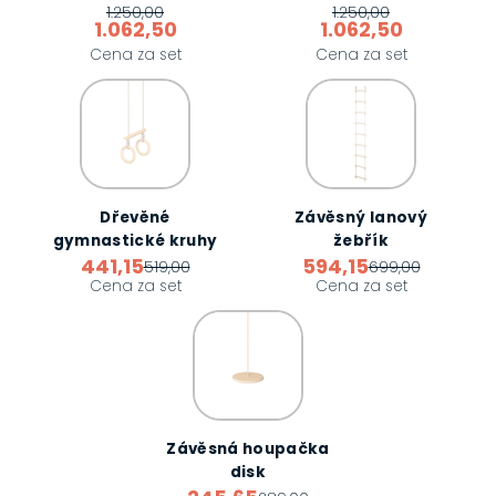
1.250,00
1.250,00
1.062,50
1.062,50
Cena za set
Cena za set
Dřevěné
Závěsný lanový
gymnastické kruhy
žebřík
441,15
594,15
519,00
699,00
Cena za set
Cena za set
Závěsná houpačka
disk