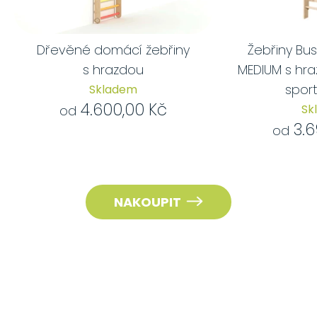
Dřevěné domácí žebřiny
Žebřiny Bu
s hrazdou
MEDIUM s hr
sport
Skladem
4.600,00 Kč
Sk
od
3.6
od
NAKOUPIT