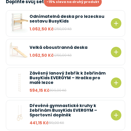
Doplňte svůj set
-15% sleva na druhý produkt
Odnímatelná deska pro lezeckou
sestavu BusyKids
1.062,50 Kč
1.250,00 Kč
Velká oboustranná deska
1.062,50 Kč
1.250,00 Kč
Závěsný lanový žebřík k žebřinám
BusyKids EVERGYM – Hračka pro
malé lezce
594,15 Kč
699,00 Kč
Dřevěné gymnastické kruhy k
žebřinám BusyKids EVERGYM –
Sportovní doplněk
441,15 Kč
519,00 Kč